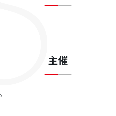
主催
ター