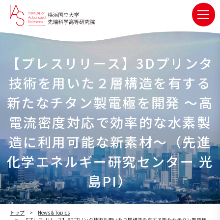
【プレスリリース】3Dプリンタ
技術を用いた２層構造を有する
新たなチタン製電極を開発 ～高
電流密度対応で効率的な水素製
造に利用可能な新素材～（先進
化学エネルギー研究センター 光
島PI）
トップ
News & Topics
【プレスリリース】3Dプリンタ技術を用いた２層構造を有する新たなチタン製電極